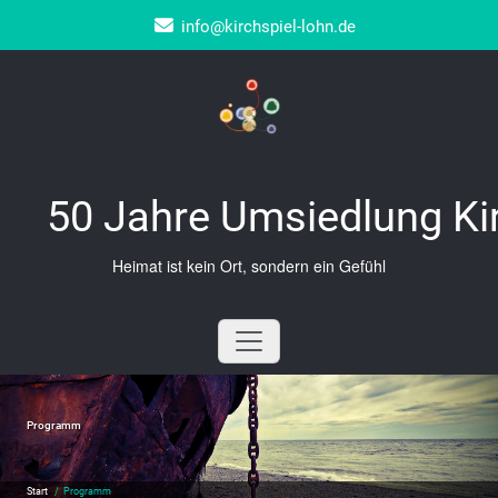
Zum
info@kirchspiel-lohn.de
Inhalt
springen
50 Jahre Umsiedlung Ki
Heimat ist kein Ort, sondern ein Gefühl
Programm
Start
/
Programm