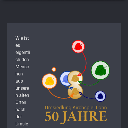
Wie ist
es
eigentli
ch den
Mensc
hen
aus
unsere
n alten
Orten
nach
der
Umsie