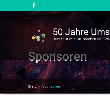
Zum
Inhalt
springen
50 Jahre Umsi
Heimat ist kein Ort, sondern ein Gefü
Sponsoren
Start
/
Sponsoren