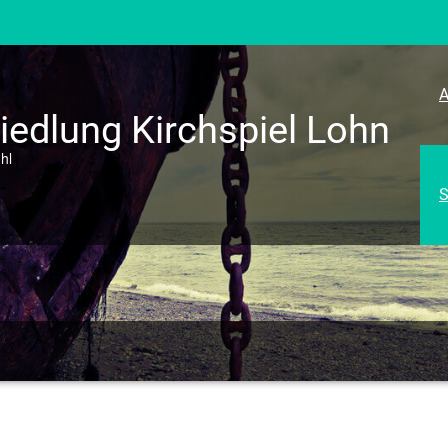
A
edlung Kirchspiel Lohn
hl
S