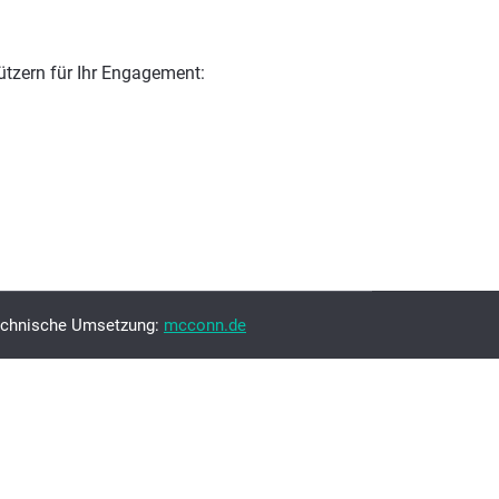
ützern für Ihr Engagement:
echnische Umsetzung:
mcconn.de