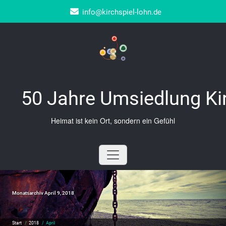
Zum
info@kirchspiel-lohn.de
Inhalt
springen
50 Jahre Umsiedlung Ki
Heimat ist kein Ort, sondern ein Gefühl
Monatsarchiv April 9, 2018
Start
/
2018
/
April