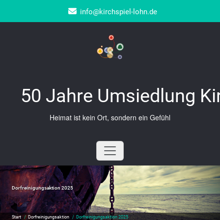
Zum
info@kirchspiel-lohn.de
Inhalt
springen
50 Jahre Umsiedlung Ki
Heimat ist kein Ort, sondern ein Gefühl
Dorfreinigungsaktion 2025
Start
/
Dorfreinigungsaktion
/
Dorfreinigungsaktion 2025